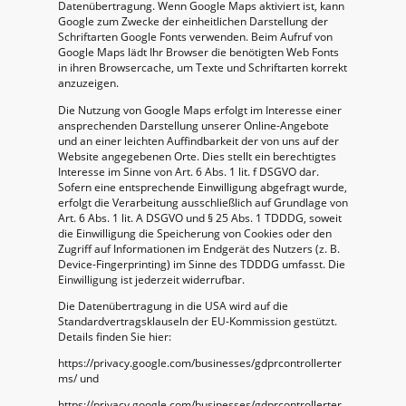
Datenübertragung. Wenn Google Maps aktiviert ist, kann
Google zum Zwecke der einheitlichen Darstellung der
Schriftarten Google Fonts verwenden. Beim Aufruf von
Google Maps lädt Ihr Browser die benötigten Web Fonts
in ihren Browsercache, um Texte und Schriftarten korrekt
anzuzeigen.
Die Nutzung von Google Maps erfolgt im Interesse einer
ansprechenden Darstellung unserer Online-Angebote
und an einer leichten Auffindbarkeit der von uns auf der
Website angegebenen Orte. Dies stellt ein berechtigtes
Interesse im Sinne von Art. 6 Abs. 1 lit. f DSGVO dar.
Sofern eine entsprechende Einwilligung abgefragt wurde,
erfolgt die Verarbeitung ausschließlich auf Grundlage von
Art. 6 Abs. 1 lit. A DSGVO und § 25 Abs. 1 TDDDG, soweit
die Einwilligung die Speicherung von Cookies oder den
Zugriff auf Informationen im Endgerät des Nutzers (z. B.
Device-Fingerprinting) im Sinne des TDDDG umfasst. Die
Einwilligung ist jederzeit widerrufbar.
Die Datenübertragung in die USA wird auf die
Standardvertragsklauseln der EU-Kommission gestützt.
Details finden Sie hier:
https://privacy.google.com/businesses/gdprcontrollerter
ms/ und
https://privacy.google.com/businesses/gdprcontrollerter